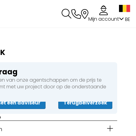
g
Mijn account
BE
AK
vraag
n van onze agentschappen om de prijs te
omt met uw project door op de onderstaande
t een adviseur
Terugbelverzoek
e
n