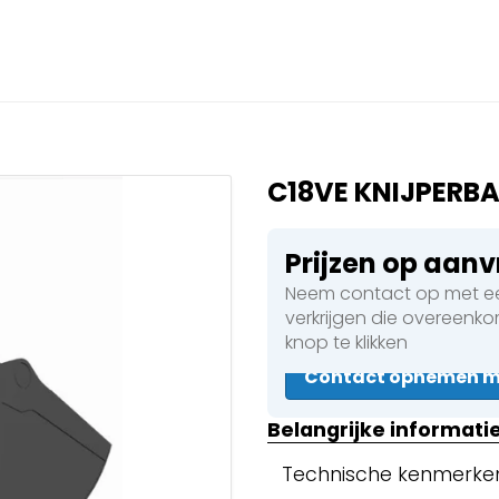
Sluiten
 een boeking in behandelin
eking in behandeling
C18VE KNIJPERB
Prijzen op aan
Neem contact op met ee
 Walsen
verkrijgen die overeenk
knop te klikken
Contact opnemen me
en
Belangrijke informati
Technische kenmerke
en