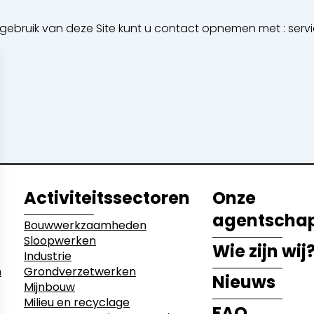
et gebruik van deze Site kunt u contact opnemen met : se
etwerken
ecyclage
Activiteitssectoren
Onze
agentscha
Bouwwerkzaamheden
Sloopwerken
Wie zijn wij
Industrie
n
Grondverzetwerken
Nieuws
Mijnbouw
Milieu en recyclage
FAQ