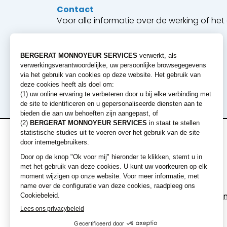
Contact
Voor alle informatie over de werking of h
Industrie
Grondverz
Mijnbouw
Milieu en r
Wegen en overige netwerken
Onze agentschappen
Verhuur
Machines
Wie zijn wij?
aanbiedingen
Graafmachines
Neem contact met ons op
Laders
Korte termijn verhuur
Bulldozers
Lange termijn verhuur
Graders en Walse
Een Bergerat Monnoyeur-filiaal
Dumpers
Uitrustingen