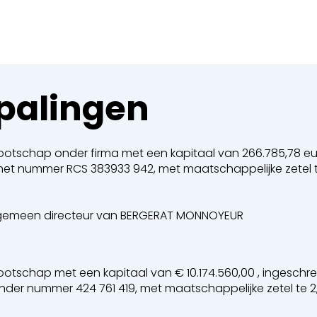
Sluiten
 een boeking in behandelin
eking in behandeling
epalingen
schap onder firma met een kapitaal van 266.785,78 eur
t nummer RCS 383933 942, met maatschappelijke zetel te 
 Walsen
 algemeen directeur van BERGERAT MONNOYEUR
en
schap met een kapitaal van € 10.174.560,00 , ingeschre
nder nummer 424 761 419, met maatschappelijke zetel te 2
en