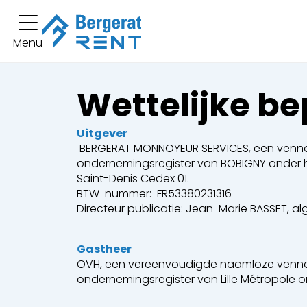
U heeft
Menu
Korte termijn verhuur
U heeft geen bo
Lange termijn verhuur
Wettelijke b
Machines
Uitgever
Graafmachines
Laders
BERGERAT MONNOYEUR SERVICES, een vennoot
ondernemingsregister van BOBIGNY onder he
Saint-Denis Cedex 01.
Bulldozers
Graders en
BTW-nummer: FR53380231316
Directeur publicatie: Jean-Marie BASSET,
Dumpers
Uitrusting
Gastheer
OVH, een vereenvoudigde naamloze vennoot
Activiteitssectoren
ondernemingsregister van Lille Métropole o
Bouwwerkzaamheden
Sloopwerk