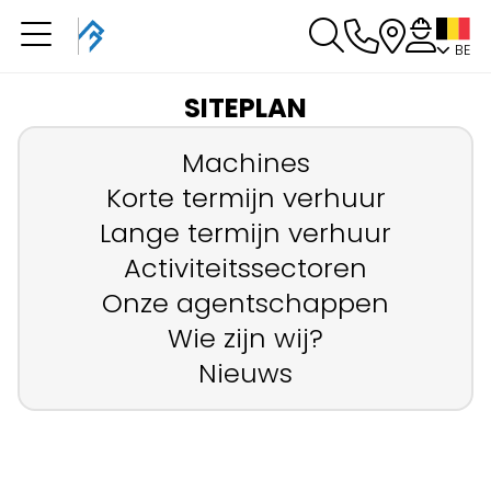
BE
U heeft een boeking in
behandeling
SITEPLAN
U heeft geen boeking in behandeling
Machines
Korte termijn verhuur
Lange termijn verhuur
Activiteitssectoren
Onze agentschappen
Wie zijn wij?
Nieuws
Sluiten