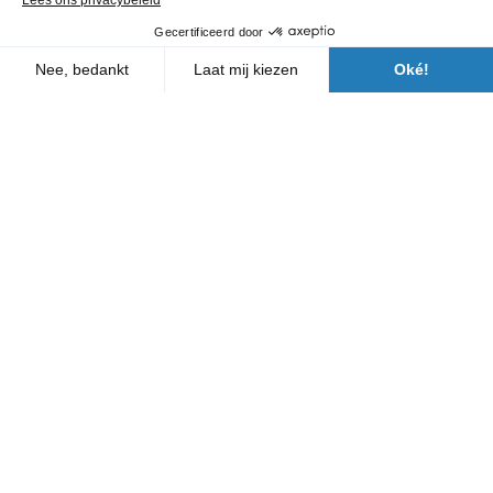
Onze agentschappen
Wie zijn wij?
Nieuws
FAQ
Neem contact met ons op
Volg ons
Een Bergerat Monnoyeur-filiaal
Wettelijke bepalingen
Documenten met betrekking tot machines