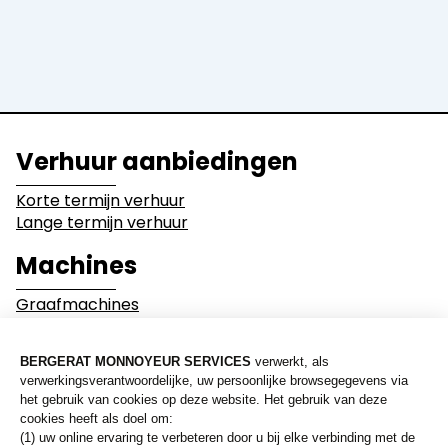
Walsen
Dumpers
Uitrustingen
Activiteitssectoren
Verhuur aanbiedingen
Bouwwerkzaamheden
Sloopwerken
Korte termijn verhuur
Lange termijn verhuur
Industrie
Grondverzetwerke
Machines
Graafmachines
Mijnbouw
Milieu en recyclage
Laders
Bulldozers
Graders en Walsen
Wegen en overige
Dumpers
netwerken
Uitrustingen