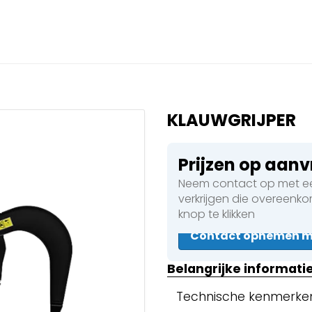
Sluiten
 een boeking in behandelin
eking in behandeling
KLAUWGRIJPER
Prijzen op aan
Neem contact op met ee
 Walsen
verkrijgen die overeenk
knop te klikken
Contact opnemen me
en
Belangrijke informati
Technische kenmerke
en