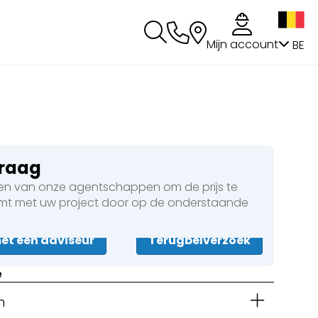
g
Mijn account
BE
vraag
n van onze agentschappen om de prijs te
omt met uw project door op de onderstaande
t een adviseur
Terugbelverzoek
e
n