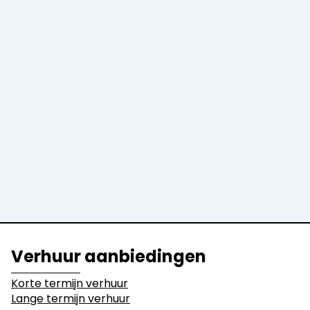
Korte termijn verhuur
Lange termijn verhuur
Machines
Graafmachines
Laders
Graders en
Bulldozers
Walsen
Dumpers
Uitrustingen
Activiteitssectoren
Verhuur aanbiedingen
Bouwwerkzaamheden
Sloopwerken
Korte termijn verhuur
Lange termijn verhuur