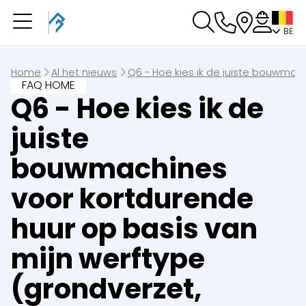
BE
U heeft een boeking in
behandeling
U heeft geen boeking in behandeling
Home
Al het nieuws
Q6 - Hoe kies ik de juiste bouwmac
FAQ HOME
Q6 - Hoe kies ik de
juiste
bouwmachines
voor kortdurende
huur op basis van
mijn werftype
(grondverzet,