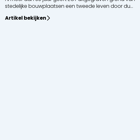
stedelijke bouwplaatsen een tweede leven door du...
Artikel bekijken
Sluiten
Korte termijn verhuur
Lange termijn verhuur
Machines
Graafmachines
Laders
Graders en
Bulldozers
Walsen