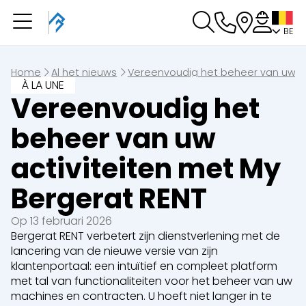
BE
U heeft een boeking in
behandeling
U heeft geen boeking in behandeling
Home
Al het nieuws
Vereenvoudig het beheer van uw ac
À LA UNE
Vereenvoudig het
beheer van uw
activiteiten met My
Bergerat RENT
Op 13 februari 2026
Bergerat RENT verbetert zijn dienstverlening met de
lancering van de nieuwe versie van zijn
klantenportaal: een intuïtief en compleet platform
met tal van functionaliteiten voor het beheer van uw
machines en contracten. U hoeft niet langer in te