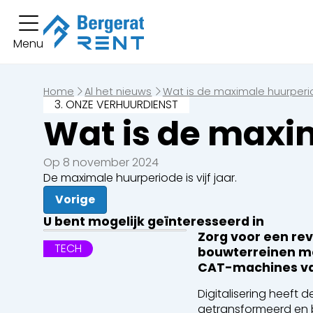
U heeft
Menu
Korte termijn verhuur
U heeft geen bo
Lange termijn verhuur
Home
Al het nieuws
Wat is de maximale huurper
3. ONZE VERHUURDIENST
Machines
Wat is de maxi
Graafmachines
Laders
Op 8 november 2024
De maximale huurperiode is vijf jaar.
Bulldozers
Graders en
Vorige
U bent mogelijk geïnteresseerd in
Zorg voor een rev
Dumpers
Uitrusting
TECH
bouwterreinen me
CAT-machines va
Activiteitssectoren
Digitalisering heeft
Bouwwerkzaamheden
Sloopwerk
getransformeerd en 