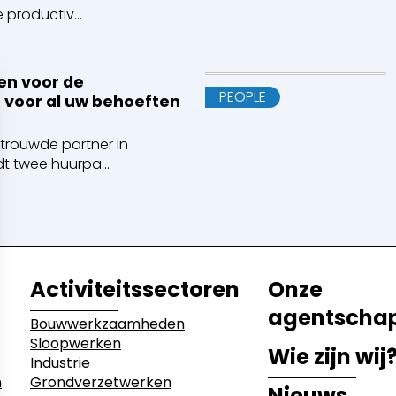
productiv...
etwerken
en voor de
PEOPLE
 voor al uw behoeften
ecyclage
rtrouwde partner in
t twee huurpa...
Activiteitssectoren
Onze
agentscha
Bouwwerkzaamheden
Sloopwerken
Wie zijn wij
Industrie
n
Grondverzetwerken
Nieuws