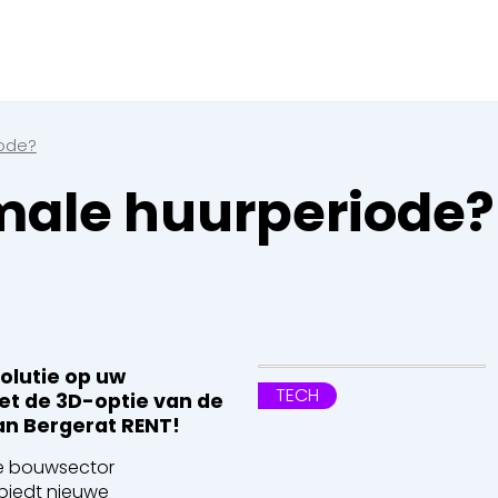
Sluiten
 een boeking in behandelin
eking in behandeling
iode?
male huurperiode?
 Walsen
olutie op uw
en
TECH
t de 3D-optie van de
n Bergerat RENT!
 de bouwsector
en
biedt nieuwe