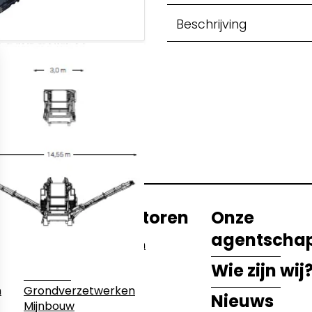
Beschrijving
etwerken
ecyclage
Activiteitssectoren
Onze
agentscha
Bouwwerkzaamheden
Sloopwerken
Wie zijn wij
Industrie
n
Grondverzetwerken
Nieuws
Mijnbouw