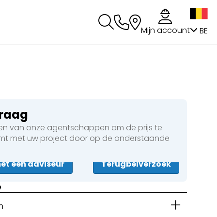
g
Mijn account
BE
vraag
n van onze agentschappen om de prijs te
omt met uw project door op de onderstaande
t een adviseur
Terugbelverzoek
e
n