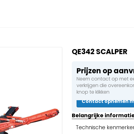
Sluiten
 een boeking in behandelin
eking in behandeling
QE342 SCALPER
Prijzen op aan
Neem contact op met ee
 Walsen
verkrijgen die overeenk
knop te klikken
Contact opnemen me
en
Belangrijke informati
Technische kenmerke
en