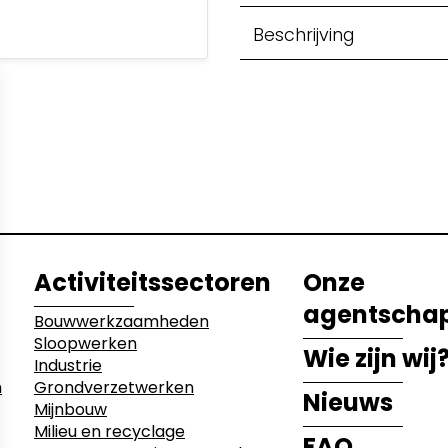
Beschrijving
etwerken
ecyclage
Activiteitssectoren
Onze
agentscha
Bouwwerkzaamheden
Sloopwerken
Wie zijn wij
Industrie
n
Grondverzetwerken
Nieuws
Mijnbouw
Milieu en recyclage
FAQ