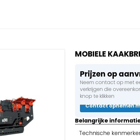
Sluiten
 een boeking in behandelin
eking in behandeling
MOBIELE KAAKBR
Prijzen op aan
Neem contact op met ee
 Walsen
verkrijgen die overeenk
knop te klikken
Contact opnemen me
en
Belangrijke informati
Technische kenmerke
en