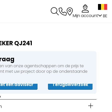
g
Mijn account
BE
EKER QJ241
vraag
n van onze agentschappen om de prijs te
omt met uw project door op de onderstaande
t een adviseur
Terugbelverzoek
e
n