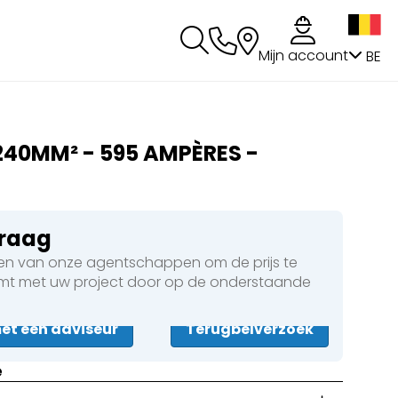
g
Mijn account
BE
 240MM² - 595 AMPÈRES -
vraag
n van onze agentschappen om de prijs te
omt met uw project door op de onderstaande
t een adviseur
Terugbelverzoek
e