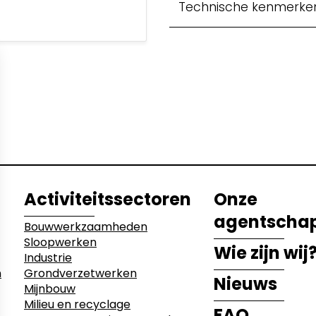
Technische kenmerke
etwerken
ecyclage
Activiteitssectoren
Onze
agentscha
Bouwwerkzaamheden
Sloopwerken
Wie zijn wij
Industrie
n
Grondverzetwerken
Nieuws
Mijnbouw
Milieu en recyclage
FAQ