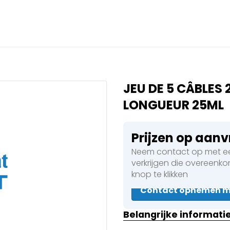
Sluiten
 een boeking in behandelin
eking in behandeling
JEU DE 5 CÂBLES
LONGUEUR 25ML
Prijzen op aan
 Walsen
Neem contact op met ee
verkrijgen die overeenk
knop te klikken
en
Contact opnemen me
Belangrijke informati
en