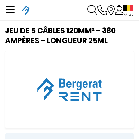
BE
U heeft een boeking in
behandeling
JEU DE 5 CÂBLES 120MM² - 380
U heeft geen boeking in behandeling
AMPÈRES - LONGUEUR 25ML