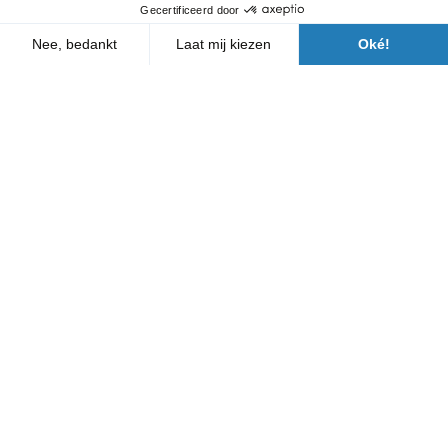
Onze agentschappen
Wie zijn wij?
Nieuws
FAQ
Neem contact met ons op
Volg ons
Een Bergerat Monnoyeur-filiaal
Wettelijke bepalingen
Documenten met betrekking tot machines
Algemene huurvoorwaarden
Beleid met betrekking tot persoonsgegevens
Cookie-beleid
Siteplan