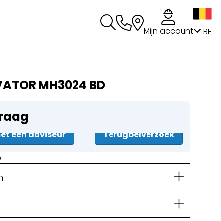
g
Mijn account
BE
VATOR MH3024 BD
vraag
t een adviseur
Terugbelverzoek
e
n