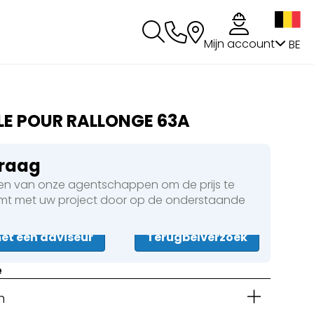
g
Mijn account
BE
LE POUR RALLONGE 63A
vraag
n van onze agentschappen om de prijs te
omt met uw project door op de onderstaande
t een adviseur
Terugbelverzoek
e
n