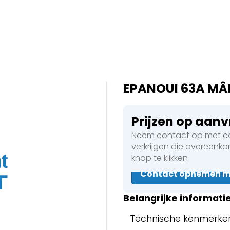
Sluiten
 een boeking in behandelin
eking in behandeling
EPANOUI 63A MÂ
Prijzen op aan
Neem contact op met ee
 Walsen
verkrijgen die overeenk
knop te klikken
Contact opnemen me
en
Belangrijke informati
Technische kenmerke
en