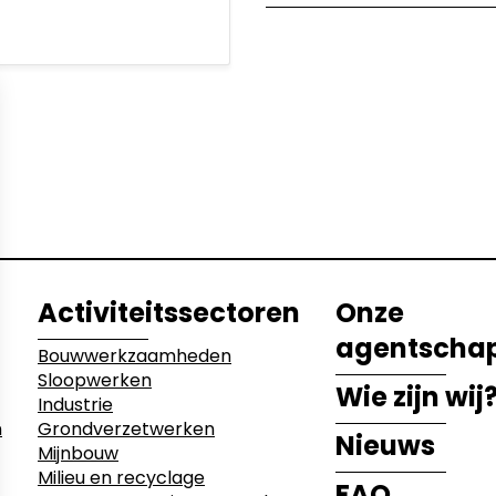
etwerken
ecyclage
Activiteitssectoren
Onze
agentscha
Bouwwerkzaamheden
Sloopwerken
Wie zijn wij
Industrie
n
Grondverzetwerken
Nieuws
Mijnbouw
Milieu en recyclage
FAQ