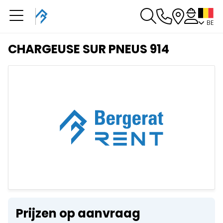
BE
U heeft een boeking in
behandeling
CHARGEUSE SUR PNEUS 914
U heeft geen boeking in behandeling
Prijzen op aanvraag