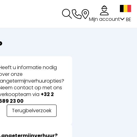
g
Mijn account
BE
P
Heeft u informatie nodig
over onze
langetermijnverhuuropties?
Neem contact op met ons
verkoopteam via
+32 2
689 23 00
Terugbelverzoek
Langetermijnverhuur?