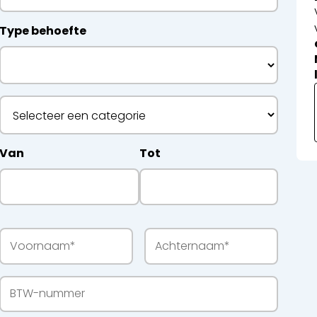
Type behoefte
etwerken
ecyclage
Van
Tot