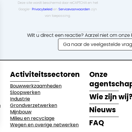
Deze site wordt beschermd door reCAPTCHA en het
Google-
Privacybeleid
en
Servicevoorwaarden
zijn
van toepassing.
Wilt u direct een reactie? Aarzel niet om onz
Ga naar de veelgestelde vra
Activiteitssectoren
Onze
agentscha
Bouwwerkzaamheden
Sloopwerken
Wie zijn wij
Industrie
n
Grondverzetwerken
Nieuws
Mijnbouw
Milieu en recyclage
FAQ
Wegen en overige netwerken