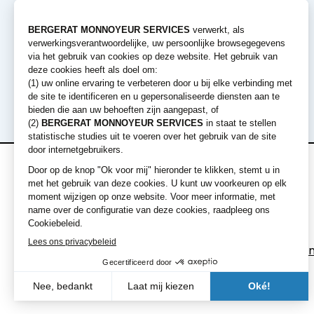
Verhuur
Machines
aanbiedingen
Graafmachines
Laders
Korte termijn verhuur
Bulldozers
Lange termijn verhuur
Graders en Walse
Dumpers
Uitrustingen