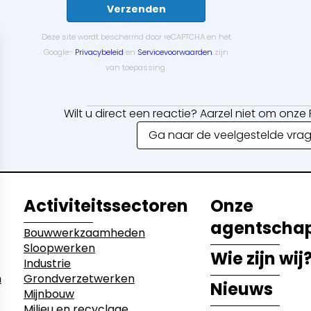
Verzenden
Deze site wordt beschermd door reCAPTCHA en het
Google-
Privacybeleid
en
Servicevoorwaarden
zijn
van toepassing.
Wilt u direct een reactie? Aarzel niet om onz
Ga naar de veelgestelde vra
Activiteitssectoren
Onze
agentscha
Bouwwerkzaamheden
Sloopwerken
Wie zijn wij
Industrie
n
Grondverzetwerken
Nieuws
Mijnbouw
Milieu en recyclage