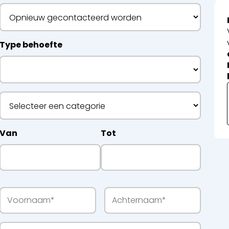
etwerken
Type behoefte
ecyclage
Van
Tot