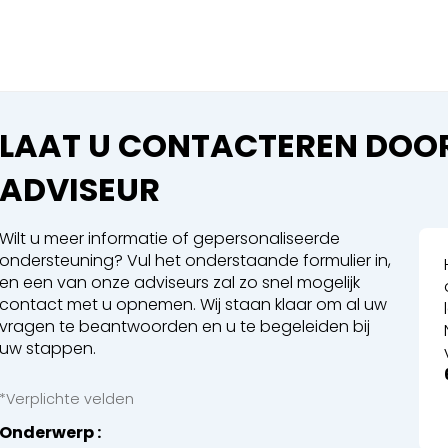
Sluiten
 een boeking in behandelin
eking in behandeling
LAAT U CONTACTEREN DOOR
ADVISEUR
Wilt u meer informatie of gepersonaliseerde
ondersteuning? Vul het onderstaande formulier in,
 Walsen
en een van onze adviseurs zal zo snel mogelijk
contact met u opnemen. Wij staan klaar om al uw
vragen te beantwoorden en u te begeleiden bij
en
uw stappen.
*Verplichte velden
Onderwerp
en