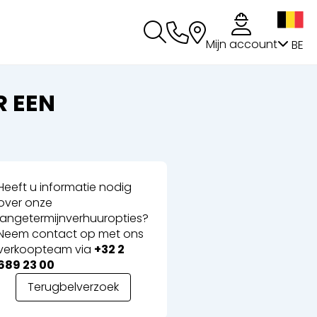
g
Mijn account
BE
 EEN
Heeft u informatie nodig
over onze
langetermijnverhuuropties?
Neem contact op met ons
verkoopteam via
+32 2
689 23 00
Terugbelverzoek