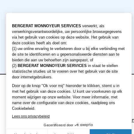
Verhuur
Machines
aanbiedingen
Graafmachines
Laders
Korte termijn verhuur
Bulldozers
Lange termijn verhuur
Graders en Walse
Dumpers
Uitrustingen