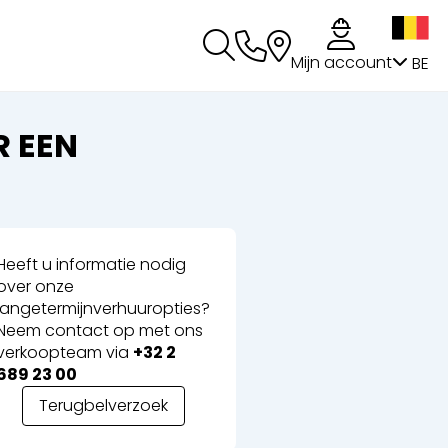
g
Mijn account
BE
 EEN
Heeft u informatie nodig
over onze
langetermijnverhuuropties?
Neem contact op met ons
verkoopteam via
+32 2
689 23 00
Terugbelverzoek