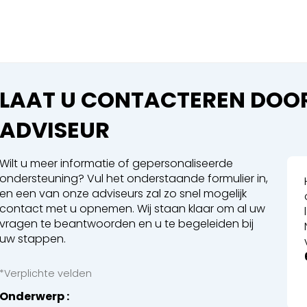
Sluiten
 een boeking in behandelin
eking in behandeling
LAAT U CONTACTEREN DOOR
ADVISEUR
Wilt u meer informatie of gepersonaliseerde
ondersteuning? Vul het onderstaande formulier in,
 Walsen
en een van onze adviseurs zal zo snel mogelijk
contact met u opnemen. Wij staan klaar om al uw
vragen te beantwoorden en u te begeleiden bij
en
uw stappen.
*Verplichte velden
Onderwerp
en