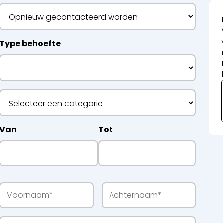
etwerken
Type behoefte
ecyclage
Van
Tot