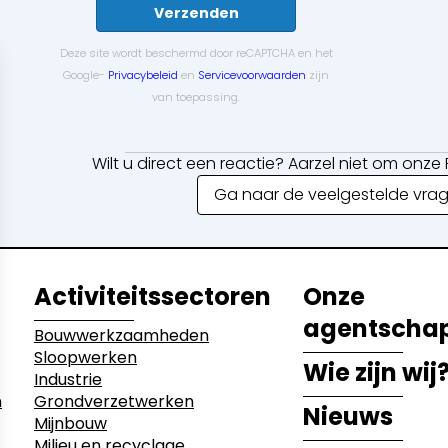
Verzenden
Deze site wordt beschermd door reCAPTCHA en het
Google-
Privacybeleid
en
Servicevoorwaarden
zijn
van toepassing.
Wilt u direct een reactie? Aarzel niet om onz
Ga naar de veelgestelde vra
Activiteitssectoren
Onze
agentscha
Bouwwerkzaamheden
Sloopwerken
Wie zijn wij
Industrie
n
Grondverzetwerken
Nieuws
Mijnbouw
Milieu en recyclage