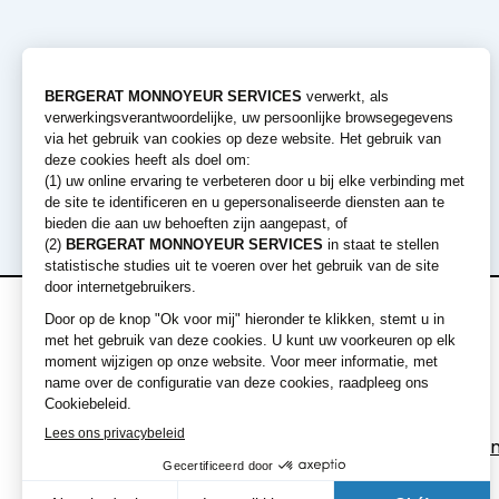
Verhuur
Machines
aanbiedingen
Graafmachines
Laders
Korte termijn verhuur
Bulldozers
Lange termijn verhuur
Graders en Walse
Dumpers
Uitrustingen