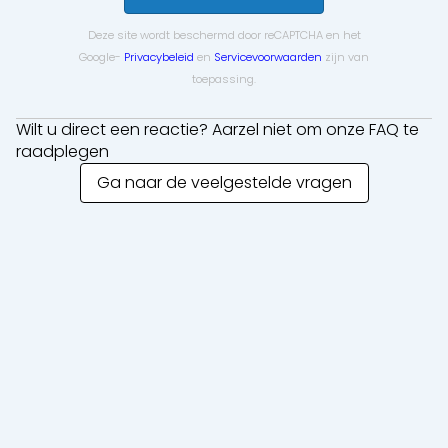
Deze site wordt beschermd door reCAPTCHA en het
Google-
Privacybeleid
en
Servicevoorwaarden
zijn van
toepassing.
Wilt u direct een reactie? Aarzel niet om onze FAQ te
raadplegen
Ga naar de veelgestelde vragen
Sluiten
Korte termijn verhuur
Lange termijn verhuur
Machines
Graafmachines
Laders