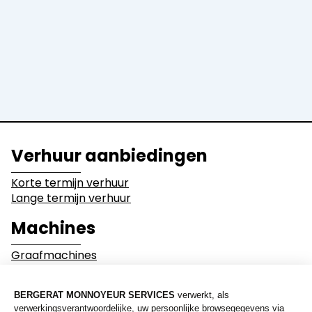
Graders en
Bulldozers
Walsen
Dumpers
Uitrustingen
Activiteitssectoren
Verhuur aanbiedingen
Bouwwerkzaamheden
Sloopwerken
Korte termijn verhuur
Lange termijn verhuur
Industrie
Grondverzetwerke
Machines
Graafmachines
Mijnbouw
Milieu en recyclage
Laders
Bulldozers
Graders en Walsen
Wegen en overige