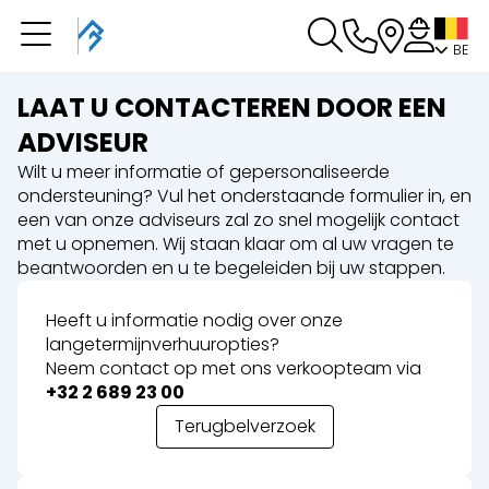
BE
U heeft een boeking in
behandeling
LAAT U CONTACTEREN DOOR EEN
U heeft geen boeking in behandeling
ADVISEUR
Wilt u meer informatie of gepersonaliseerde
ondersteuning? Vul het onderstaande formulier in, en
een van onze adviseurs zal zo snel mogelijk contact
met u opnemen. Wij staan klaar om al uw vragen te
beantwoorden en u te begeleiden bij uw stappen.
Heeft u informatie nodig over onze
langetermijnverhuuropties?
Neem contact op met ons verkoopteam via
+32 2 689 23 00
Terugbelverzoek