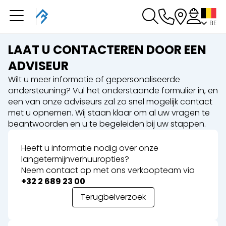
BE
U heeft een boeking in
behandeling
LAAT U CONTACTEREN DOOR EEN
U heeft geen boeking in behandeling
ADVISEUR
Wilt u meer informatie of gepersonaliseerde
ondersteuning? Vul het onderstaande formulier in, en
een van onze adviseurs zal zo snel mogelijk contact
met u opnemen. Wij staan klaar om al uw vragen te
beantwoorden en u te begeleiden bij uw stappen.
Heeft u informatie nodig over onze
langetermijnverhuuropties?
Neem contact op met ons verkoopteam via
+32 2 689 23 00
Terugbelverzoek