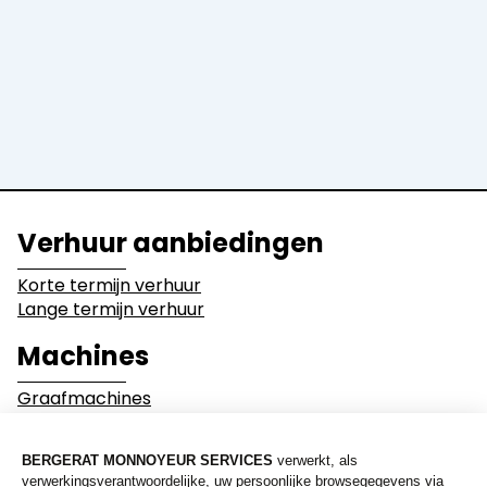
Graders en
Bulldozers
Walsen
Dumpers
Uitrustingen
Activiteitssectoren
Verhuur aanbiedingen
Bouwwerkzaamheden
Sloopwerken
Korte termijn verhuur
Lange termijn verhuur
Industrie
Grondverzetwerke
Machines
Graafmachines
Mijnbouw
Milieu en recyclage
Laders
Bulldozers
Graders en Walsen
Wegen en overige