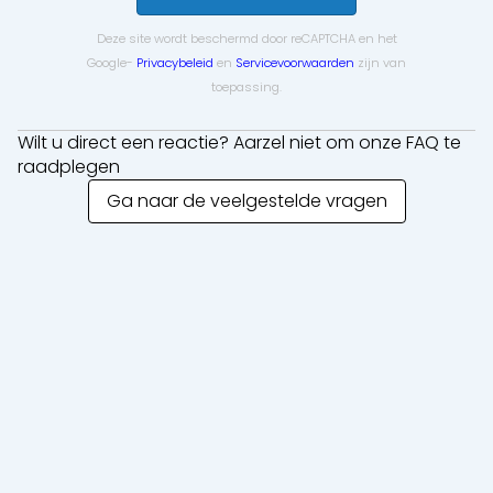
Deze site wordt beschermd door reCAPTCHA en het
Google-
Privacybeleid
en
Servicevoorwaarden
zijn van
toepassing.
Wilt u direct een reactie? Aarzel niet om onze FAQ te
raadplegen
Ga naar de veelgestelde vragen
Sluiten
Korte termijn verhuur
Lange termijn verhuur
Machines
Graafmachines
Laders